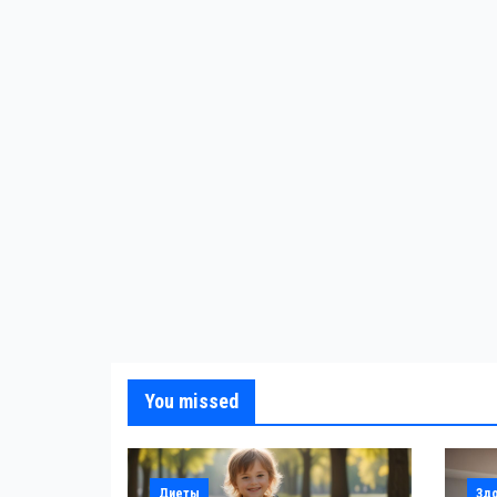
You missed
Диеты
Зд