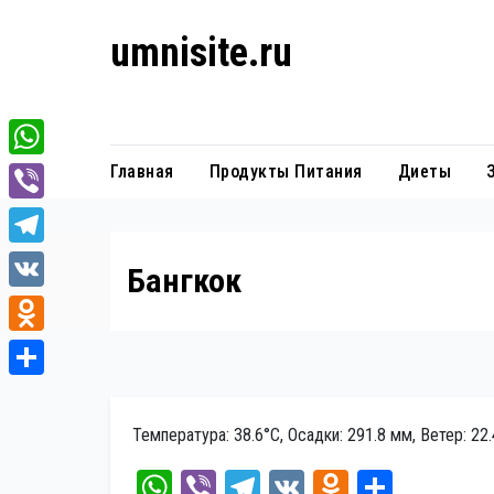
Перейти
umnisite.ru
к
содержанию
Гармония вкуса
W
Главная
Продукты Питания
Диеты
h
V
a
i
T
Бангкок
t
b
e
V
s
e
l
K
A
O
r
e
p
d
О
g
p
n
т
Температура: 38.6°C, Осадки: 291.8 мм, Ветер: 22
r
o
п
a
W
Vi
Te
V
O
От
k