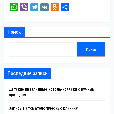
W
Vi
Te
V
O
От
ha
be
le
K
dn
пр
ts
r
gr
ok
ав
A
a
la
ит
Поиск
pp
m
ss
ь
ni
Поиск
ki
Последние записи
Детские инвалидные кресла-коляски с ручным
приводом
Запись в стоматологическую клинику