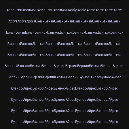
Апельсин
Апельсин
Апельсин
Апельсин
Арбуз
Арбуз
Арбуз
Арбуз
Арбуз
Арбуз
Арбуз
Арбуз
Арбуз
Банан
Банан
Банан
Банан
Банан
Банан
Банан
Банан
Банан
Банан
Банан
Банан
Бангкок
Бангкок
Бангкок
Бангкок
Бангкок
Бангкок
Бангкок
Бангкок
Бангкок
Бангкок
Бангкок
Бангкок
Бангкок
Бангкок
Бангкок
Бангкок
Бангкок
Бангкок
Бангкок
Бангкок
Бангкок
Бангкок
Бангкок
Бангкок
Бангкок
Бангкок
Бангкок
Берлин
Берлин
Берлин
Берлин
Берлин
Берлин
Берлин
Берлин
Берлин
Берлин
Берлин
Берлин
Берлин
Берлин
Буэнос-Айрес
Буэнос-Айрес
Буэнос-Айрес
Буэнос-Айрес
Буэнос-Айрес
Буэнос-Айрес
Буэнос-Айрес
Буэнос-Айрес
Буэнос-Айрес
Буэнос-Айрес
Буэнос-Айрес
Буэнос-Айрес
Буэнос-Айрес
Буэнос-Айрес
Буэнос-Айрес
Буэнос-Айрес
Буэнос-Айрес
Буэнос-Айрес
Буэнос-Айрес
Буэнос-Айрес
Буэнос-Айрес
Буэнос-Айрес