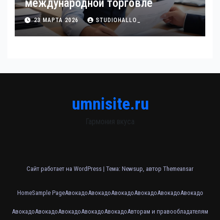
международной торговле
23 МАРТА 2026
STUDIOHALLO_
umnisite.ru
Гармония вкуса
Сайт работает на WordPress
|
Тема: Newsup, автор
Themeansar
Home
Sample Page
Авокадо
Авокадо
Авокадо
Авокадо
Авокадо
Авокадо
Авокадо
Авокадо
Авокадо
Авокадо
Авокадо
Авторам и правообладателям