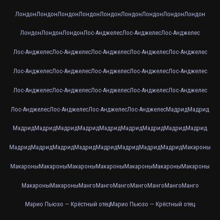
Лондон
Лондон
Лондон
Лондон
Лондон
Лондон
Лондон
Лондон
Лондон
Лондон
Лондон
Лондон
Лос-Анджелес
Лос-Анджелес
Лос-Анджелес
Лос-Анджелес
Лос-Анджелес
Лос-Анджелес
Лос-Анджелес
Лос-Анджелес
Лос-Анджелес
Лос-Анджелес
Лос-Анджелес
Лос-Анджелес
Лос-Анджелес
Лос-Анджелес
Лос-Анджелес
Лос-Анджелес
Лос-Анджелес
Лос-Анджелес
Лос-Анджелес
Лос-Анджелес
Лос-Анджелес
Лос-Анджелес
Мадрид
Мадрид
Мадрид
Мадрид
Мадрид
Мадрид
Мадрид
Мадрид
Мадрид
Мадрид
Мадрид
Мадрид
Мадрид
Мадрид
Мадрид
Мадрид
Мадрид
Мадрид
Мадрид
Макароны
Макароны
Макароны
Макароны
Макароны
Макароны
Макароны
Макароны
Макароны
Макароны
Манго
Манго
Манго
Манго
Манго
Манго
Манго
Марио Пьюзо — Крёстный отец
Марио Пьюзо — Крёстный отец