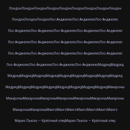
Лондон
Лондон
Лондон
Лондон
Лондон
Лондон
Лондон
Лондон
Лондон
Лондон
Лондон
Лондон
Лос-Анджелес
Лос-Анджелес
Лос-Анджелес
Лос-Анджелес
Лос-Анджелес
Лос-Анджелес
Лос-Анджелес
Лос-Анджелес
Лос-Анджелес
Лос-Анджелес
Лос-Анджелес
Лос-Анджелес
Лос-Анджелес
Лос-Анджелес
Лос-Анджелес
Лос-Анджелес
Лос-Анджелес
Лос-Анджелес
Лос-Анджелес
Лос-Анджелес
Лос-Анджелес
Лос-Анджелес
Мадрид
Мадрид
Мадрид
Мадрид
Мадрид
Мадрид
Мадрид
Мадрид
Мадрид
Мадрид
Мадрид
Мадрид
Мадрид
Мадрид
Мадрид
Мадрид
Мадрид
Мадрид
Мадрид
Макароны
Макароны
Макароны
Макароны
Макароны
Макароны
Макароны
Макароны
Макароны
Макароны
Манго
Манго
Манго
Манго
Манго
Манго
Манго
Марио Пьюзо — Крёстный отец
Марио Пьюзо — Крёстный отец