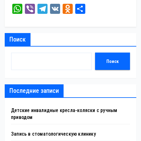
W
Vi
Te
V
O
От
ha
be
le
K
dn
пр
ts
r
gr
ok
ав
A
a
la
ит
Поиск
pp
m
ss
ь
ni
Поиск
ki
Последние записи
Детские инвалидные кресла-коляски с ручным
приводом
Запись в стоматологическую клинику