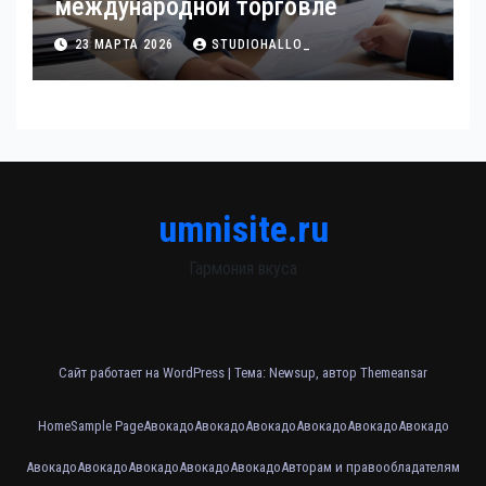
международной торговле
23 МАРТА 2026
STUDIOHALLO_
umnisite.ru
Гармония вкуса
Сайт работает на WordPress
|
Тема: Newsup, автор
Themeansar
Home
Sample Page
Авокадо
Авокадо
Авокадо
Авокадо
Авокадо
Авокадо
Авокадо
Авокадо
Авокадо
Авокадо
Авокадо
Авторам и правообладателям