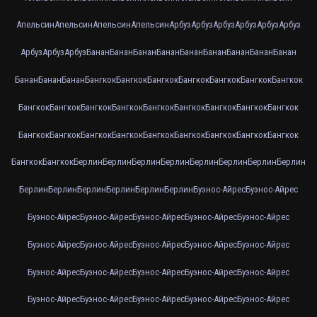
Апельсин
Апельсин
Апельсин
Апельсин
Арбуз
Арбуз
Арбуз
Арбуз
Арбуз
Арбуз
Арбуз
Арбуз
Арбуз
Банан
Банан
Банан
Банан
Банан
Банан
Банан
Банан
Банан
Банан
Банан
Банан
Бангкок
Бангкок
Бангкок
Бангкок
Бангкок
Бангкок
Бангкок
Бангкок
Бангкок
Бангкок
Бангкок
Бангкок
Бангкок
Бангкок
Бангкок
Бангкок
Бангкок
Бангкок
Бангкок
Бангкок
Бангкок
Бангкок
Бангкок
Бангкок
Бангкок
Бангкок
Бангкок
Берлин
Берлин
Берлин
Берлин
Берлин
Берлин
Берлин
Берлин
Берлин
Берлин
Берлин
Берлин
Берлин
Берлин
Буэнос-Айрес
Буэнос-Айрес
Буэнос-Айрес
Буэнос-Айрес
Буэнос-Айрес
Буэнос-Айрес
Буэнос-Айрес
Буэнос-Айрес
Буэнос-Айрес
Буэнос-Айрес
Буэнос-Айрес
Буэнос-Айрес
Буэнос-Айрес
Буэнос-Айрес
Буэнос-Айрес
Буэнос-Айрес
Буэнос-Айрес
Буэнос-Айрес
Буэнос-Айрес
Буэнос-Айрес
Буэнос-Айрес
Буэнос-Айрес