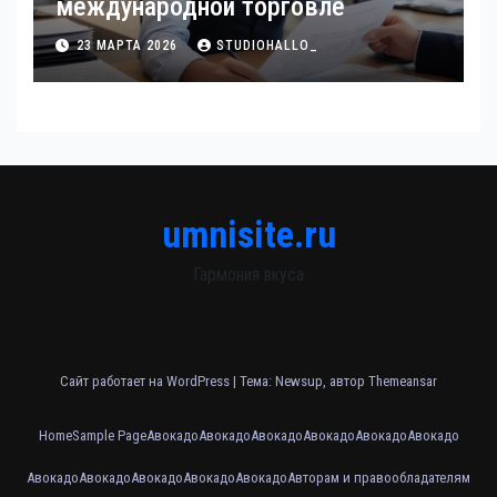
международной торговле
23 МАРТА 2026
STUDIOHALLO_
umnisite.ru
Гармония вкуса
Сайт работает на WordPress
|
Тема: Newsup, автор
Themeansar
Home
Sample Page
Авокадо
Авокадо
Авокадо
Авокадо
Авокадо
Авокадо
Авокадо
Авокадо
Авокадо
Авокадо
Авокадо
Авторам и правообладателям