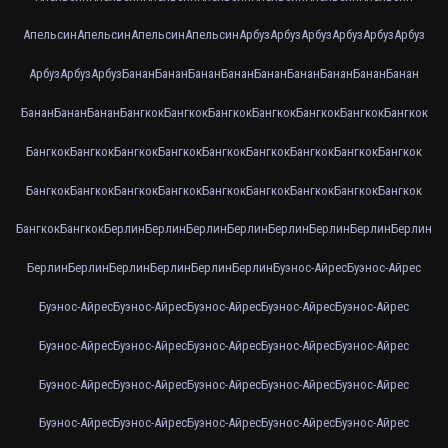
Апельсин
Апельсин
Апельсин
Апельсин
Арбуз
Арбуз
Арбуз
Арбуз
Арбуз
Арбуз
Арбуз
Арбуз
Арбуз
Банан
Банан
Банан
Банан
Банан
Банан
Банан
Банан
Банан
Банан
Банан
Банан
Бангкок
Бангкок
Бангкок
Бангкок
Бангкок
Бангкок
Бангкок
Бангкок
Бангкок
Бангкок
Бангкок
Бангкок
Бангкок
Бангкок
Бангкок
Бангкок
Бангкок
Бангкок
Бангкок
Бангкок
Бангкок
Бангкок
Бангкок
Бангкок
Бангкок
Бангкок
Бангкок
Берлин
Берлин
Берлин
Берлин
Берлин
Берлин
Берлин
Берлин
Берлин
Берлин
Берлин
Берлин
Берлин
Берлин
Буэнос-Айрес
Буэнос-Айрес
Буэнос-Айрес
Буэнос-Айрес
Буэнос-Айрес
Буэнос-Айрес
Буэнос-Айрес
Буэнос-Айрес
Буэнос-Айрес
Буэнос-Айрес
Буэнос-Айрес
Буэнос-Айрес
Буэнос-Айрес
Буэнос-Айрес
Буэнос-Айрес
Буэнос-Айрес
Буэнос-Айрес
Буэнос-Айрес
Буэнос-Айрес
Буэнос-Айрес
Буэнос-Айрес
Буэнос-Айрес