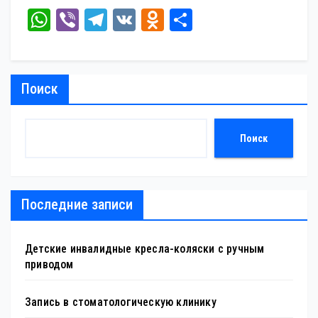
W
Vi
Te
V
O
От
ha
be
le
K
dn
пр
ts
r
gr
ok
ав
A
a
la
ит
Поиск
pp
m
ss
ь
ni
Поиск
ki
Последние записи
Детские инвалидные кресла-коляски с ручным
приводом
Запись в стоматологическую клинику