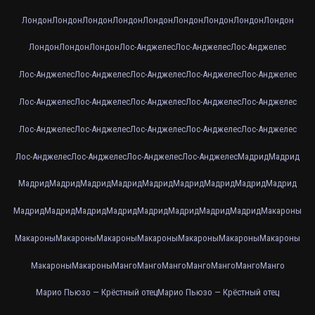
Лондон
Лондон
Лондон
Лондон
Лондон
Лондон
Лондон
Лондон
Лондон
Лондон
Лондон
Лондон
Лос-Анджелес
Лос-Анджелес
Лос-Анджелес
Лос-Анджелес
Лос-Анджелес
Лос-Анджелес
Лос-Анджелес
Лос-Анджелес
Лос-Анджелес
Лос-Анджелес
Лос-Анджелес
Лос-Анджелес
Лос-Анджелес
Лос-Анджелес
Лос-Анджелес
Лос-Анджелес
Лос-Анджелес
Лос-Анджелес
Лос-Анджелес
Лос-Анджелес
Лос-Анджелес
Лос-Анджелес
Мадрид
Мадрид
Мадрид
Мадрид
Мадрид
Мадрид
Мадрид
Мадрид
Мадрид
Мадрид
Мадрид
Мадрид
Мадрид
Мадрид
Мадрид
Мадрид
Мадрид
Мадрид
Мадрид
Макароны
Макароны
Макароны
Макароны
Макароны
Макароны
Макароны
Макароны
Макароны
Макароны
Манго
Манго
Манго
Манго
Манго
Манго
Манго
Марио Пьюзо — Крёстный отец
Марио Пьюзо — Крёстный отец