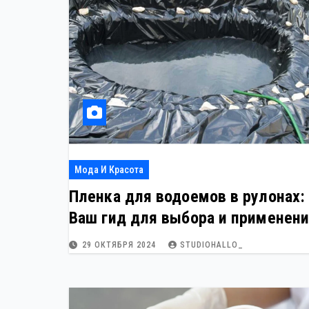
р
m
l
а
a
в
s
и
s
т
n
ь
i
k
Мода И Красота
i
Пленка для водоемов в рулонах:
Ваш гид для выбора и применен
29 ОКТЯБРЯ 2024
STUDIOHALLO_