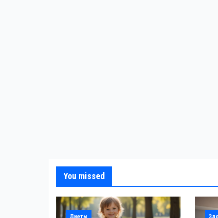
You missed
Диеты
Зд