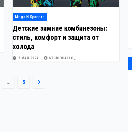
Мода И Красота
Детские зимние комбинезоны:
стиль, комфорт и защита от
холода
7 МАЯ 2024
STUDIOHALLO_
ция
…
5
й