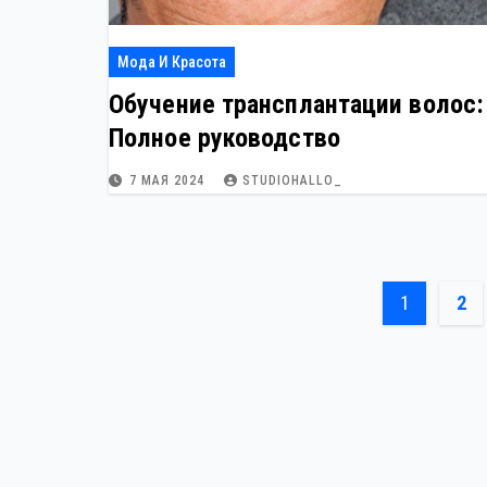
Мода И Красота
Обучение трансплантации волос:
Полное руководство
7 МАЯ 2024
STUDIOHALLO_
Пагина
1
2
записе