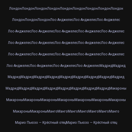
Лондон
Лондон
Лондон
Лондон
Лондон
Лондон
Лондон
Лондон
Лондон
Лондон
Лондон
Лондон
Лос-Анджелес
Лос-Анджелес
Лос-Анджелес
Лос-Анджелес
Лос-Анджелес
Лос-Анджелес
Лос-Анджелес
Лос-Анджелес
Лос-Анджелес
Лос-Анджелес
Лос-Анджелес
Лос-Анджелес
Лос-Анджелес
Лос-Анджелес
Лос-Анджелес
Лос-Анджелес
Лос-Анджелес
Лос-Анджелес
Лос-Анджелес
Лос-Анджелес
Лос-Анджелес
Лос-Анджелес
Мадрид
Мадрид
Мадрид
Мадрид
Мадрид
Мадрид
Мадрид
Мадрид
Мадрид
Мадрид
Мадрид
Мадрид
Мадрид
Мадрид
Мадрид
Мадрид
Мадрид
Мадрид
Мадрид
Макароны
Макароны
Макароны
Макароны
Макароны
Макароны
Макароны
Макароны
Макароны
Макароны
Манго
Манго
Манго
Манго
Манго
Манго
Манго
Марио Пьюзо — Крёстный отец
Марио Пьюзо — Крёстный отец