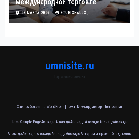
международной торговле
23 МАРТА 2026
STUDIOHALLO_
umnisite.ru
Гармония вкуса
Сайт работает на WordPress
|
Тема: Newsup, автор
Themeansar
Home
Sample Page
Авокадо
Авокадо
Авокадо
Авокадо
Авокадо
Авокадо
Авокадо
Авокадо
Авокадо
Авокадо
Авокадо
Авторам и правообладателям