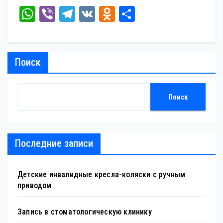
W
Vi
Te
V
O
От
ha
be
le
K
dn
пр
ts
r
gr
ok
ав
A
a
la
ит
Поиск
pp
m
ss
ь
ni
Поиск
ki
Последние записи
Детские инвалидные кресла-коляски с ручным
приводом
Запись в стоматологическую клинику