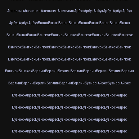
Апельсин
Апельсин
Апельсин
Апельсин
Арбуз
Арбуз
Арбуз
Арбуз
Арбуз
Арбуз
Арбуз
Арбуз
Арбуз
Банан
Банан
Банан
Банан
Банан
Банан
Банан
Банан
Банан
Банан
Банан
Банан
Бангкок
Бангкок
Бангкок
Бангкок
Бангкок
Бангкок
Бангкок
Бангкок
Бангкок
Бангкок
Бангкок
Бангкок
Бангкок
Бангкок
Бангкок
Бангкок
Бангкок
Бангкок
Бангкок
Бангкок
Бангкок
Бангкок
Бангкок
Бангкок
Бангкок
Бангкок
Бангкок
Берлин
Берлин
Берлин
Берлин
Берлин
Берлин
Берлин
Берлин
Берлин
Берлин
Берлин
Берлин
Берлин
Берлин
Буэнос-Айрес
Буэнос-Айрес
Буэнос-Айрес
Буэнос-Айрес
Буэнос-Айрес
Буэнос-Айрес
Буэнос-Айрес
Буэнос-Айрес
Буэнос-Айрес
Буэнос-Айрес
Буэнос-Айрес
Буэнос-Айрес
Буэнос-Айрес
Буэнос-Айрес
Буэнос-Айрес
Буэнос-Айрес
Буэнос-Айрес
Буэнос-Айрес
Буэнос-Айрес
Буэнос-Айрес
Буэнос-Айрес
Буэнос-Айрес