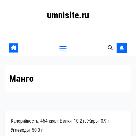
Перейти
umnisite.ru
к
содержанию
Гармония вкуса
Манго
Калорийность: 464 ккал, Белки: 10.2 г, Жиры: 0.9 г,
Углеводы: 50.0 г