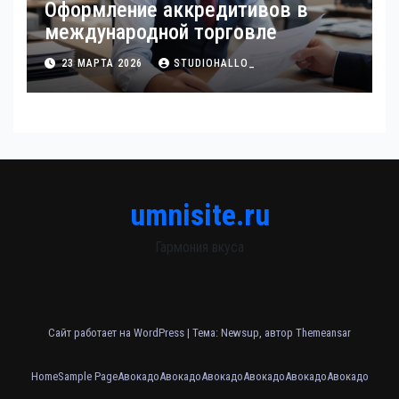
Оформление аккредитивов в
международной торговле
23 МАРТА 2026
STUDIOHALLO_
umnisite.ru
Гармония вкуса
Сайт работает на WordPress
|
Тема: Newsup, автор
Themeansar
Home
Sample Page
Авокадо
Авокадо
Авокадо
Авокадо
Авокадо
Авокадо