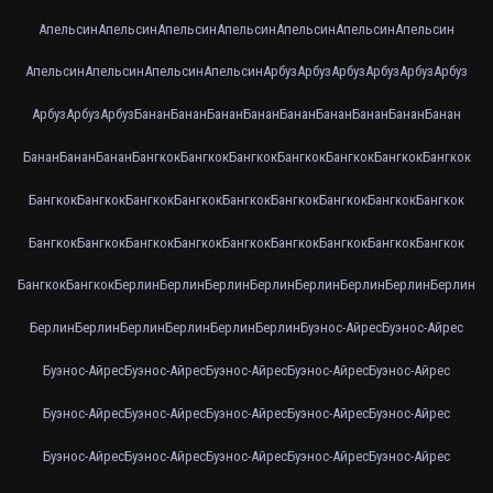
Апельсин
Апельсин
Апельсин
Апельсин
Апельсин
Апельсин
Апельсин
Апельсин
Апельсин
Апельсин
Апельсин
Арбуз
Арбуз
Арбуз
Арбуз
Арбуз
Арбуз
Арбуз
Арбуз
Арбуз
Банан
Банан
Банан
Банан
Банан
Банан
Банан
Банан
Банан
Банан
Банан
Банан
Бангкок
Бангкок
Бангкок
Бангкок
Бангкок
Бангкок
Бангкок
Бангкок
Бангкок
Бангкок
Бангкок
Бангкок
Бангкок
Бангкок
Бангкок
Бангкок
Бангкок
Бангкок
Бангкок
Бангкок
Бангкок
Бангкок
Бангкок
Бангкок
Бангкок
Бангкок
Бангкок
Берлин
Берлин
Берлин
Берлин
Берлин
Берлин
Берлин
Берлин
Берлин
Берлин
Берлин
Берлин
Берлин
Берлин
Буэнос-Айрес
Буэнос-Айрес
Буэнос-Айрес
Буэнос-Айрес
Буэнос-Айрес
Буэнос-Айрес
Буэнос-Айрес
Буэнос-Айрес
Буэнос-Айрес
Буэнос-Айрес
Буэнос-Айрес
Буэнос-Айрес
Буэнос-Айрес
Буэнос-Айрес
Буэнос-Айрес
Буэнос-Айрес
Буэнос-Айрес