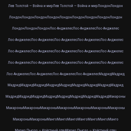
Лев Толстой — Война и мир
Лев Толстой — Война и мир
Лондон
Лондон
Лондон
Лондон
Лондон
Лондон
Лондон
Лондон
Лондон
Лондон
Лондон
Лондон
Лондон
Лондон
Лос-Анджелес
Лос-Анджелес
Лос-Анджелес
Лос-Анджелес
Лос-Анджелес
Лос-Анджелес
Лос-Анджелес
Лос-Анджелес
Лос-Анджелес
Лос-Анджелес
Лос-Анджелес
Лос-Анджелес
Лос-Анджелес
Лос-Анджелес
Лос-Анджелес
Лос-Анджелес
Лос-Анджелес
Лос-Анджелес
Лос-Анджелес
Лос-Анджелес
Лос-Анджелес
Лос-Анджелес
Мадрид
Мадрид
Мадрид
Мадрид
Мадрид
Мадрид
Мадрид
Мадрид
Мадрид
Мадрид
Мадрид
Мадрид
Мадрид
Мадрид
Мадрид
Мадрид
Мадрид
Мадрид
Мадрид
Макароны
Макароны
Макароны
Макароны
Макароны
Макароны
Макароны
Макароны
Макароны
Макароны
Манго
Манго
Манго
Манго
Манго
Манго
Манго
Марио Пьюзо — Крёстный отец
Марио Пьюзо — Крёстный отец