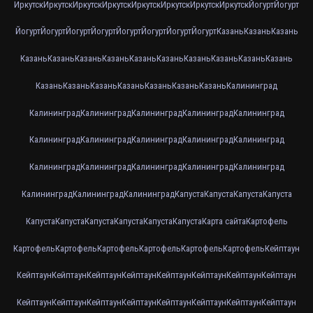
Иркутск
Иркутск
Иркутск
Иркутск
Иркутск
Иркутск
Иркутск
Иркутск
Йогурт
Йогурт
Йогурт
Йогурт
Йогурт
Йогурт
Йогурт
Йогурт
Йогурт
Йогурт
Казань
Казань
Казань
Казань
Казань
Казань
Казань
Казань
Казань
Казань
Казань
Казань
Казань
Казань
Казань
Казань
Казань
Казань
Казань
Казань
Калининград
Калининград
Калининград
Калининград
Калининград
Калининград
Калининград
Калининград
Калининград
Калининград
Калининград
Калининград
Калининград
Калининград
Калининград
Калининград
Калининград
Калининград
Калининград
Капуста
Капуста
Капуста
Капуста
Капуста
Капуста
Капуста
Капуста
Капуста
Капуста
Карта сайта
Картофель
Картофель
Картофель
Картофель
Картофель
Картофель
Картофель
Кейптаун
Кейптаун
Кейптаун
Кейптаун
Кейптаун
Кейптаун
Кейптаун
Кейптаун
Кейптаун
Кейптаун
Кейптаун
Кейптаун
Кейптаун
Кейптаун
Кейптаун
Кейптаун
Кейптаун