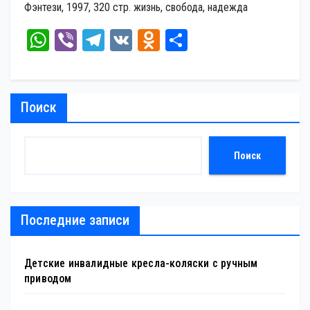
Фэнтези, 1997, 320 стр. жизнь, свобода, надежда
W
Vi
Te
V
O
От
ha
be
le
K
dn
пр
ts
r
gr
ok
ав
A
a
la
ит
Поиск
pp
m
ss
ь
ni
Поиск
ki
Последние записи
Детские инвалидные кресла-коляски с ручным
приводом