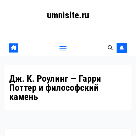
Перейти
umnisite.ru
к
содержанию
Гармония вкуса
Дж. К. Роулинг — Гарри
Поттер и философский
камень