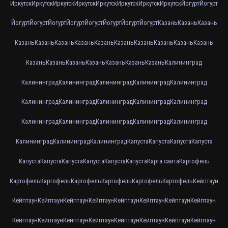
Иркутск
Иркутск
Иркутск
Иркутск
Иркутск
Иркутск
Иркутск
Иркутск
Йогурт
Йогурт
Йогурт
Йогурт
Йогурт
Йогурт
Йогурт
Йогурт
Йогурт
Йогурт
Казань
Казань
Казань
Казань
Казань
Казань
Казань
Казань
Казань
Казань
Казань
Казань
Казань
Казань
Казань
Казань
Казань
Казань
Казань
Казань
Калининград
Калининград
Калининград
Калининград
Калининград
Калининград
Калининград
Калининград
Калининград
Калининград
Калининград
Калининград
Калининград
Калининград
Калининград
Калининград
Калининград
Калининград
Калининград
Капуста
Капуста
Капуста
Капуста
Капуста
Капуста
Капуста
Капуста
Капуста
Капуста
Карта сайта
Картофель
Картофель
Картофель
Картофель
Картофель
Картофель
Картофель
Кейптаун
Кейптаун
Кейптаун
Кейптаун
Кейптаун
Кейптаун
Кейптаун
Кейптаун
Кейптаун
Кейптаун
Кейптаун
Кейптаун
Кейптаун
Кейптаун
Кейптаун
Кейптаун
Кейптаун