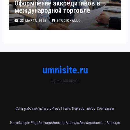
Оформление аккредитивов в
международной торговле
23 МАРТА 2026
STUDIOHALLO_
umnisite.ru
Гармония вкуса
Сайт работает на WordPress
|
Тема: Newsup, автор
Themeansar
Home
Sample Page
Авокадо
Авокадо
Авокадо
Авокадо
Авокадо
Авокадо