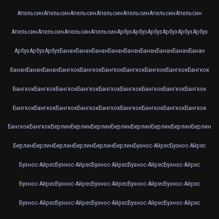
Апельсин
Апельсин
Апельсин
Апельсин
Апельсин
Апельсин
Апельсин
Апельсин
Апельсин
Апельсин
Апельсин
Арбуз
Арбуз
Арбуз
Арбуз
Арбуз
Арбуз
Арбуз
Арбуз
Арбуз
Банан
Банан
Банан
Банан
Банан
Банан
Банан
Банан
Банан
Банан
Банан
Банан
Бангкок
Бангкок
Бангкок
Бангкок
Бангкок
Бангкок
Бангкок
Бангкок
Бангкок
Бангкок
Бангкок
Бангкок
Бангкок
Бангкок
Бангкок
Бангкок
Бангкок
Бангкок
Бангкок
Бангкок
Бангкок
Бангкок
Бангкок
Бангкок
Бангкок
Бангкок
Бангкок
Берлин
Берлин
Берлин
Берлин
Берлин
Берлин
Берлин
Берлин
Берлин
Берлин
Берлин
Берлин
Берлин
Берлин
Буэнос-Айрес
Буэнос-Айрес
Буэнос-Айрес
Буэнос-Айрес
Буэнос-Айрес
Буэнос-Айрес
Буэнос-Айрес
Буэнос-Айрес
Буэнос-Айрес
Буэнос-Айрес
Буэнос-Айрес
Буэнос-Айрес
Буэнос-Айрес
Буэнос-Айрес
Буэнос-Айрес
Буэнос-Айрес
Буэнос-Айрес