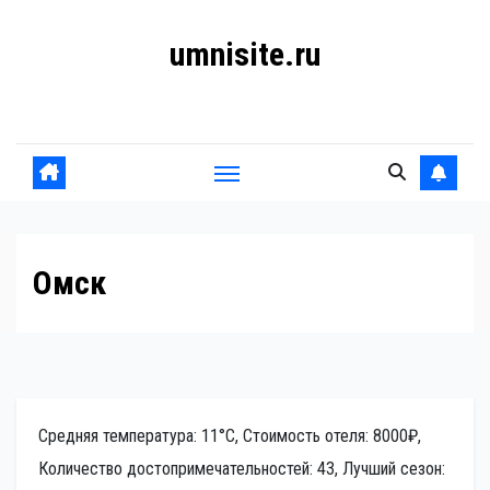
Перейти
umnisite.ru
к
содержанию
Гармония вкуса
Омск
Средняя температура: 11°C, Стоимость отеля: 8000₽,
Количество достопримечательностей: 43, Лучший сезон: