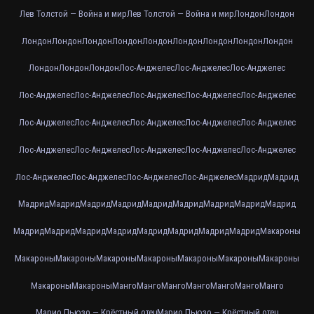
Лев Толстой — Война и мир
Лев Толстой — Война и мир
Лондон
Лондон
Лондон
Лондон
Лондон
Лондон
Лондон
Лондон
Лондон
Лондон
Лондон
Лондон
Лондон
Лондон
Лос-Анджелес
Лос-Анджелес
Лос-Анджелес
Лос-Анджелес
Лос-Анджелес
Лос-Анджелес
Лос-Анджелес
Лос-Анджелес
Лос-Анджелес
Лос-Анджелес
Лос-Анджелес
Лос-Анджелес
Лос-Анджелес
Лос-Анджелес
Лос-Анджелес
Лос-Анджелес
Лос-Анджелес
Лос-Анджелес
Лос-Анджелес
Лос-Анджелес
Лос-Анджелес
Лос-Анджелес
Мадрид
Мадрид
Мадрид
Мадрид
Мадрид
Мадрид
Мадрид
Мадрид
Мадрид
Мадрид
Мадрид
Мадрид
Мадрид
Мадрид
Мадрид
Мадрид
Мадрид
Мадрид
Мадрид
Макароны
Макароны
Макароны
Макароны
Макароны
Макароны
Макароны
Макароны
Макароны
Макароны
Манго
Манго
Манго
Манго
Манго
Манго
Манго
Марио Пьюзо — Крёстный отец
Марио Пьюзо — Крёстный отец