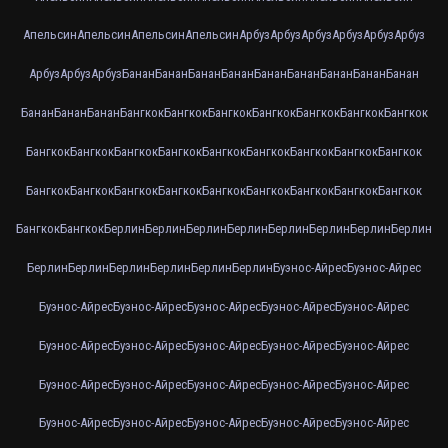
Апельсин
Апельсин
Апельсин
Апельсин
Арбуз
Арбуз
Арбуз
Арбуз
Арбуз
Арбуз
Арбуз
Арбуз
Арбуз
Банан
Банан
Банан
Банан
Банан
Банан
Банан
Банан
Банан
Банан
Банан
Банан
Бангкок
Бангкок
Бангкок
Бангкок
Бангкок
Бангкок
Бангкок
Бангкок
Бангкок
Бангкок
Бангкок
Бангкок
Бангкок
Бангкок
Бангкок
Бангкок
Бангкок
Бангкок
Бангкок
Бангкок
Бангкок
Бангкок
Бангкок
Бангкок
Бангкок
Бангкок
Бангкок
Берлин
Берлин
Берлин
Берлин
Берлин
Берлин
Берлин
Берлин
Берлин
Берлин
Берлин
Берлин
Берлин
Берлин
Буэнос-Айрес
Буэнос-Айрес
Буэнос-Айрес
Буэнос-Айрес
Буэнос-Айрес
Буэнос-Айрес
Буэнос-Айрес
Буэнос-Айрес
Буэнос-Айрес
Буэнос-Айрес
Буэнос-Айрес
Буэнос-Айрес
Буэнос-Айрес
Буэнос-Айрес
Буэнос-Айрес
Буэнос-Айрес
Буэнос-Айрес
Буэнос-Айрес
Буэнос-Айрес
Буэнос-Айрес
Буэнос-Айрес
Буэнос-Айрес