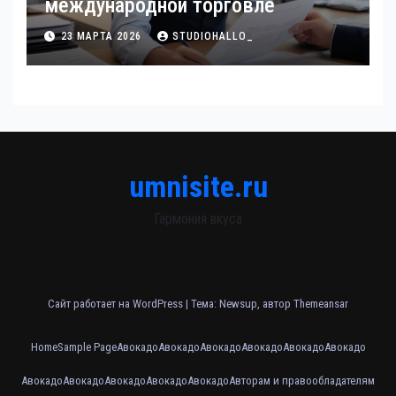
международной торговле
23 МАРТА 2026
STUDIOHALLO_
umnisite.ru
Гармония вкуса
Сайт работает на WordPress
|
Тема: Newsup, автор
Themeansar
Home
Sample Page
Авокадо
Авокадо
Авокадо
Авокадо
Авокадо
Авокадо
Авокадо
Авокадо
Авокадо
Авокадо
Авокадо
Авторам и правообладателям