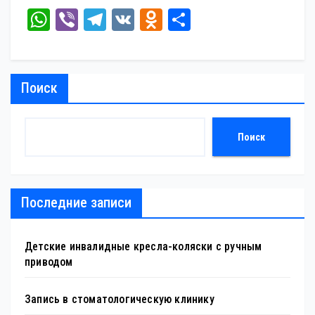
W
Vi
Te
V
O
От
ha
be
le
K
dn
пр
ts
r
gr
ok
ав
A
a
la
ит
Поиск
pp
m
ss
ь
ni
Поиск
ki
Последние записи
Детские инвалидные кресла-коляски с ручным
приводом
Запись в стоматологическую клинику