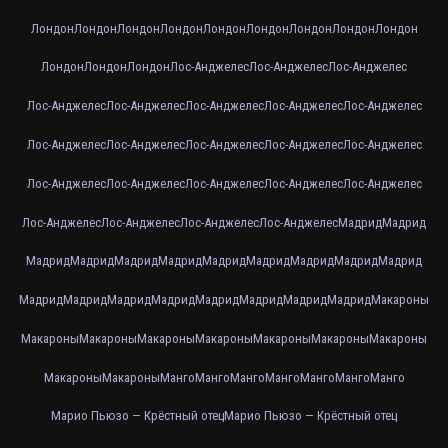
Лондон
Лондон
Лондон
Лондон
Лондон
Лондон
Лондон
Лондон
Лондон
Лондон
Лондон
Лондон
Лос-Анджелес
Лос-Анджелес
Лос-Анджелес
Лос-Анджелес
Лос-Анджелес
Лос-Анджелес
Лос-Анджелес
Лос-Анджелес
Лос-Анджелес
Лос-Анджелес
Лос-Анджелес
Лос-Анджелес
Лос-Анджелес
Лос-Анджелес
Лос-Анджелес
Лос-Анджелес
Лос-Анджелес
Лос-Анджелес
Лос-Анджелес
Лос-Анджелес
Лос-Анджелес
Лос-Анджелес
Мадрид
Мадрид
Мадрид
Мадрид
Мадрид
Мадрид
Мадрид
Мадрид
Мадрид
Мадрид
Мадрид
Мадрид
Мадрид
Мадрид
Мадрид
Мадрид
Мадрид
Мадрид
Мадрид
Макароны
Макароны
Макароны
Макароны
Макароны
Макароны
Макароны
Макароны
Макароны
Макароны
Манго
Манго
Манго
Манго
Манго
Манго
Манго
Марио Пьюзо — Крёстный отец
Марио Пьюзо — Крёстный отец