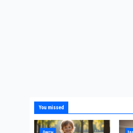
You missed
Диеты
Зд