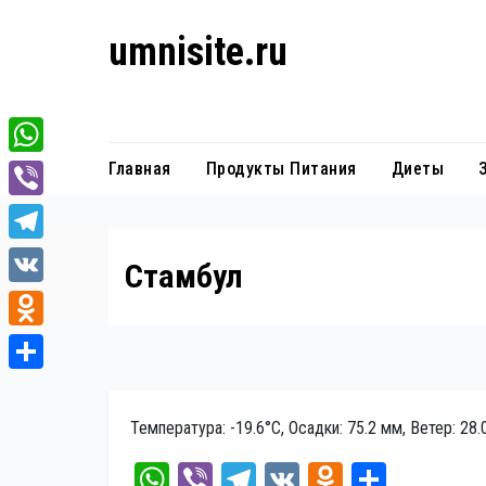
Перейти
umnisite.ru
к
содержанию
Гармония вкуса
W
Главная
Продукты Питания
Диеты
h
V
a
i
T
Стамбул
t
b
e
V
s
e
l
K
A
O
r
e
p
d
О
g
p
n
т
Температура: -19.6°C, Осадки: 75.2 мм, Ветер: 28
r
o
п
a
W
Vi
Te
V
O
От
k