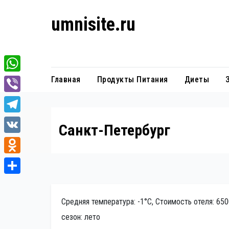
Перейти
umnisite.ru
к
содержанию
Гармония вкуса
W
Главная
Продукты Питания
Диеты
h
V
a
i
T
Санкт-Петербург
t
b
e
V
s
e
l
K
A
O
r
e
p
d
О
g
p
n
т
Средняя температура: -1°C, Стоимость отеля: 65
r
o
п
сезон: лето
a
k