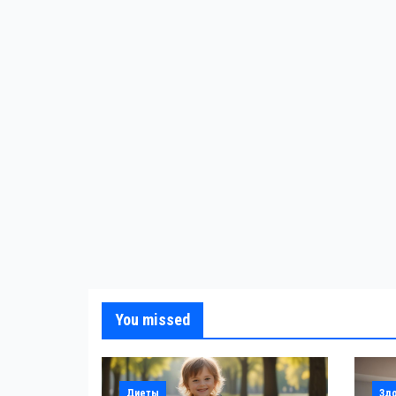
You missed
Диеты
Зд