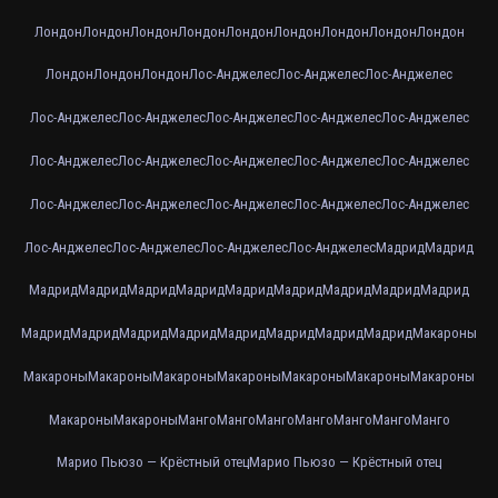
Лондон
Лондон
Лондон
Лондон
Лондон
Лондон
Лондон
Лондон
Лондон
Лондон
Лондон
Лондон
Лос-Анджелес
Лос-Анджелес
Лос-Анджелес
Лос-Анджелес
Лос-Анджелес
Лос-Анджелес
Лос-Анджелес
Лос-Анджелес
Лос-Анджелес
Лос-Анджелес
Лос-Анджелес
Лос-Анджелес
Лос-Анджелес
Лос-Анджелес
Лос-Анджелес
Лос-Анджелес
Лос-Анджелес
Лос-Анджелес
Лос-Анджелес
Лос-Анджелес
Лос-Анджелес
Лос-Анджелес
Мадрид
Мадрид
Мадрид
Мадрид
Мадрид
Мадрид
Мадрид
Мадрид
Мадрид
Мадрид
Мадрид
Мадрид
Мадрид
Мадрид
Мадрид
Мадрид
Мадрид
Мадрид
Мадрид
Макароны
Макароны
Макароны
Макароны
Макароны
Макароны
Макароны
Макароны
Макароны
Макароны
Манго
Манго
Манго
Манго
Манго
Манго
Манго
Марио Пьюзо — Крёстный отец
Марио Пьюзо — Крёстный отец