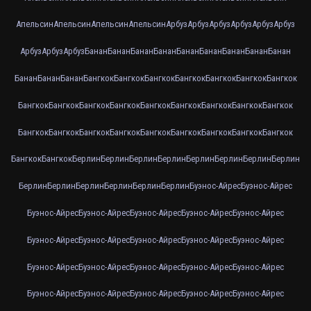
Апельсин
Апельсин
Апельсин
Апельсин
Арбуз
Арбуз
Арбуз
Арбуз
Арбуз
Арбуз
Арбуз
Арбуз
Арбуз
Банан
Банан
Банан
Банан
Банан
Банан
Банан
Банан
Банан
Банан
Банан
Банан
Бангкок
Бангкок
Бангкок
Бангкок
Бангкок
Бангкок
Бангкок
Бангкок
Бангкок
Бангкок
Бангкок
Бангкок
Бангкок
Бангкок
Бангкок
Бангкок
Бангкок
Бангкок
Бангкок
Бангкок
Бангкок
Бангкок
Бангкок
Бангкок
Бангкок
Бангкок
Бангкок
Берлин
Берлин
Берлин
Берлин
Берлин
Берлин
Берлин
Берлин
Берлин
Берлин
Берлин
Берлин
Берлин
Берлин
Буэнос-Айрес
Буэнос-Айрес
Буэнос-Айрес
Буэнос-Айрес
Буэнос-Айрес
Буэнос-Айрес
Буэнос-Айрес
Буэнос-Айрес
Буэнос-Айрес
Буэнос-Айрес
Буэнос-Айрес
Буэнос-Айрес
Буэнос-Айрес
Буэнос-Айрес
Буэнос-Айрес
Буэнос-Айрес
Буэнос-Айрес
Буэнос-Айрес
Буэнос-Айрес
Буэнос-Айрес
Буэнос-Айрес
Буэнос-Айрес