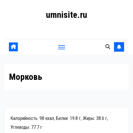
Перейти
umnisite.ru
к
содержанию
Гармония вкуса
Морковь
Калорийность: 98 ккал, Белки: 19.8 г, Жиры: 38.6 г,
Углеводы: 77.7 г