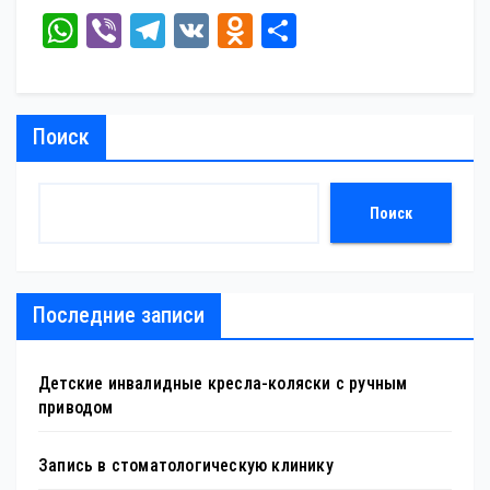
W
Vi
Te
V
O
От
ha
be
le
K
dn
пр
ts
r
gr
ok
ав
A
a
la
ит
Поиск
pp
m
ss
ь
ni
Поиск
ki
Последние записи
Детские инвалидные кресла-коляски с ручным
приводом
Запись в стоматологическую клинику