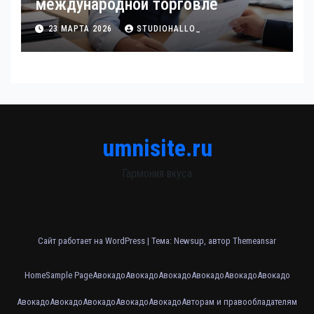
международной торговле
23 МАРТА 2026
STUDIOHALLO_
umnisite.ru
Гармония вкуса
Сайт работает на WordPress
|
Тема: Newsup, автор
Themeansar
Home
Sample Page
Авокадо
Авокадо
Авокадо
Авокадо
Авокадо
Авокадо
Авокадо
Авокадо
Авокадо
Авокадо
Авокадо
Авторам и правообладателям