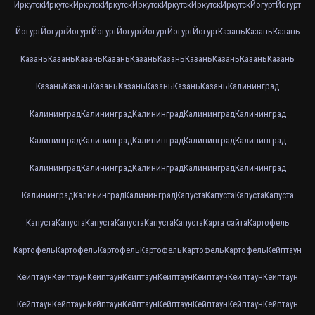
Иркутск
Иркутск
Иркутск
Иркутск
Иркутск
Иркутск
Иркутск
Иркутск
Йогурт
Йогурт
Йогурт
Йогурт
Йогурт
Йогурт
Йогурт
Йогурт
Йогурт
Йогурт
Казань
Казань
Казань
Казань
Казань
Казань
Казань
Казань
Казань
Казань
Казань
Казань
Казань
Казань
Казань
Казань
Казань
Казань
Казань
Казань
Калининград
Калининград
Калининград
Калининград
Калининград
Калининград
Калининград
Калининград
Калининград
Калининград
Калининград
Калининград
Калининград
Калининград
Калининград
Калининград
Калининград
Калининград
Калининград
Капуста
Капуста
Капуста
Капуста
Капуста
Капуста
Капуста
Капуста
Капуста
Капуста
Карта сайта
Картофель
Картофель
Картофель
Картофель
Картофель
Картофель
Картофель
Кейптаун
Кейптаун
Кейптаун
Кейптаун
Кейптаун
Кейптаун
Кейптаун
Кейптаун
Кейптаун
Кейптаун
Кейптаун
Кейптаун
Кейптаун
Кейптаун
Кейптаун
Кейптаун
Кейптаун