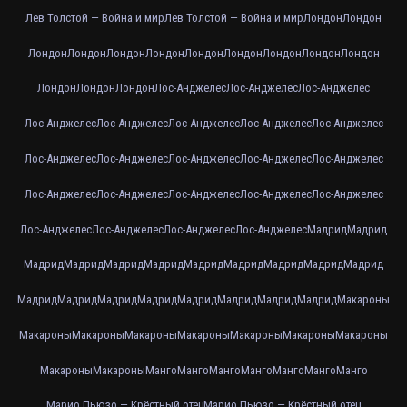
Лев Толстой — Война и мир
Лев Толстой — Война и мир
Лондон
Лондон
Лондон
Лондон
Лондон
Лондон
Лондон
Лондон
Лондон
Лондон
Лондон
Лондон
Лондон
Лондон
Лос-Анджелес
Лос-Анджелес
Лос-Анджелес
Лос-Анджелес
Лос-Анджелес
Лос-Анджелес
Лос-Анджелес
Лос-Анджелес
Лос-Анджелес
Лос-Анджелес
Лос-Анджелес
Лос-Анджелес
Лос-Анджелес
Лос-Анджелес
Лос-Анджелес
Лос-Анджелес
Лос-Анджелес
Лос-Анджелес
Лос-Анджелес
Лос-Анджелес
Лос-Анджелес
Лос-Анджелес
Мадрид
Мадрид
Мадрид
Мадрид
Мадрид
Мадрид
Мадрид
Мадрид
Мадрид
Мадрид
Мадрид
Мадрид
Мадрид
Мадрид
Мадрид
Мадрид
Мадрид
Мадрид
Мадрид
Макароны
Макароны
Макароны
Макароны
Макароны
Макароны
Макароны
Макароны
Макароны
Макароны
Манго
Манго
Манго
Манго
Манго
Манго
Манго
Марио Пьюзо — Крёстный отец
Марио Пьюзо — Крёстный отец