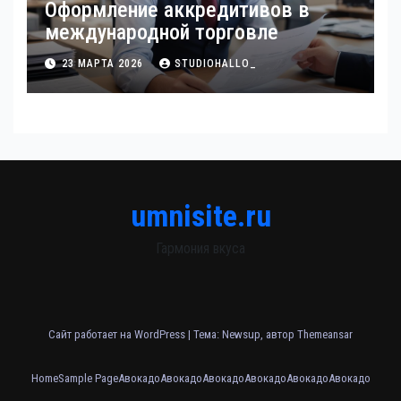
Оформление аккредитивов в
международной торговле
23 МАРТА 2026
STUDIOHALLO_
umnisite.ru
Гармония вкуса
Сайт работает на WordPress
|
Тема: Newsup, автор
Themeansar
Home
Sample Page
Авокадо
Авокадо
Авокадо
Авокадо
Авокадо
Авокадо