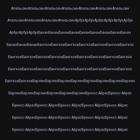
Апельсин
Апельсин
Апельсин
Апельсин
Апельсин
Апельсин
Апельсин
Апельсин
Апельсин
Апельсин
Апельсин
Арбуз
Арбуз
Арбуз
Арбуз
Арбуз
Арбуз
Арбуз
Арбуз
Арбуз
Банан
Банан
Банан
Банан
Банан
Банан
Банан
Банан
Банан
Банан
Банан
Банан
Бангкок
Бангкок
Бангкок
Бангкок
Бангкок
Бангкок
Бангкок
Бангкок
Бангкок
Бангкок
Бангкок
Бангкок
Бангкок
Бангкок
Бангкок
Бангкок
Бангкок
Бангкок
Бангкок
Бангкок
Бангкок
Бангкок
Бангкок
Бангкок
Бангкок
Бангкок
Бангкок
Берлин
Берлин
Берлин
Берлин
Берлин
Берлин
Берлин
Берлин
Берлин
Берлин
Берлин
Берлин
Берлин
Берлин
Буэнос-Айрес
Буэнос-Айрес
Буэнос-Айрес
Буэнос-Айрес
Буэнос-Айрес
Буэнос-Айрес
Буэнос-Айрес
Буэнос-Айрес
Буэнос-Айрес
Буэнос-Айрес
Буэнос-Айрес
Буэнос-Айрес
Буэнос-Айрес
Буэнос-Айрес
Буэнос-Айрес
Буэнос-Айрес
Буэнос-Айрес