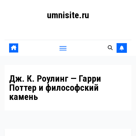
Перейти
umnisite.ru
к
содержанию
Гармония вкуса
Дж. К. Роулинг — Гарри
Поттер и философский
камень