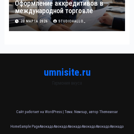
Оформление аккредитивов в
международной торговле
23 МАРТА 2026
STUDIOHALLO_
umnisite.ru
Гармония вкуса
Сайт работает на WordPress
|
Тема: Newsup, автор
Themeansar
Home
Sample Page
Авокадо
Авокадо
Авокадо
Авокадо
Авокадо
Авокадо