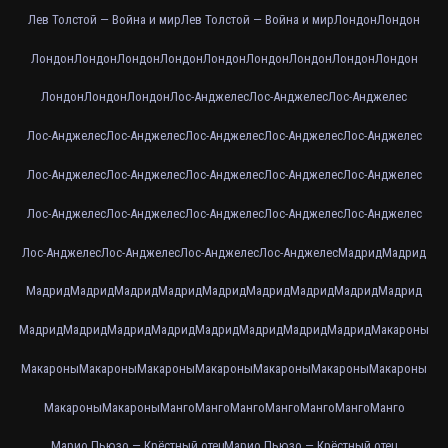
Лев Толстой — Война и мир
Лев Толстой — Война и мир
Лондон
Лондон
Лондон
Лондон
Лондон
Лондон
Лондон
Лондон
Лондон
Лондон
Лондон
Лондон
Лондон
Лондон
Лос-Анджелес
Лос-Анджелес
Лос-Анджелес
Лос-Анджелес
Лос-Анджелес
Лос-Анджелес
Лос-Анджелес
Лос-Анджелес
Лос-Анджелес
Лос-Анджелес
Лос-Анджелес
Лос-Анджелес
Лос-Анджелес
Лос-Анджелес
Лос-Анджелес
Лос-Анджелес
Лос-Анджелес
Лос-Анджелес
Лос-Анджелес
Лос-Анджелес
Лос-Анджелес
Лос-Анджелес
Мадрид
Мадрид
Мадрид
Мадрид
Мадрид
Мадрид
Мадрид
Мадрид
Мадрид
Мадрид
Мадрид
Мадрид
Мадрид
Мадрид
Мадрид
Мадрид
Мадрид
Мадрид
Мадрид
Макароны
Макароны
Макароны
Макароны
Макароны
Макароны
Макароны
Макароны
Макароны
Макароны
Манго
Манго
Манго
Манго
Манго
Манго
Манго
Марио Пьюзо — Крёстный отец
Марио Пьюзо — Крёстный отец