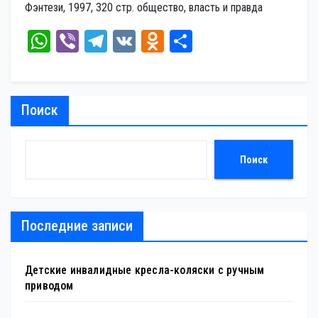
Фэнтези, 1997, 320 стр. общество, власть и правда
W
Vi
Te
V
O
От
ha
be
le
K
dn
пр
ts
r
gr
ok
ав
A
a
la
ит
Поиск
pp
m
ss
ь
ni
Поиск
ki
Последние записи
Детские инвалидные кресла-коляски с ручным
приводом