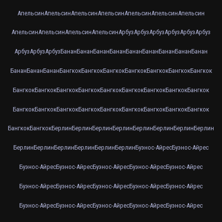
Апельсин
Апельсин
Апельсин
Апельсин
Апельсин
Апельсин
Апельсин
Апельсин
Апельсин
Апельсин
Апельсин
Арбуз
Арбуз
Арбуз
Арбуз
Арбуз
Арбуз
Арбуз
Арбуз
Арбуз
Банан
Банан
Банан
Банан
Банан
Банан
Банан
Банан
Банан
Банан
Банан
Банан
Бангкок
Бангкок
Бангкок
Бангкок
Бангкок
Бангкок
Бангкок
Бангкок
Бангкок
Бангкок
Бангкок
Бангкок
Бангкок
Бангкок
Бангкок
Бангкок
Бангкок
Бангкок
Бангкок
Бангкок
Бангкок
Бангкок
Бангкок
Бангкок
Бангкок
Бангкок
Бангкок
Берлин
Берлин
Берлин
Берлин
Берлин
Берлин
Берлин
Берлин
Берлин
Берлин
Берлин
Берлин
Берлин
Берлин
Буэнос-Айрес
Буэнос-Айрес
Буэнос-Айрес
Буэнос-Айрес
Буэнос-Айрес
Буэнос-Айрес
Буэнос-Айрес
Буэнос-Айрес
Буэнос-Айрес
Буэнос-Айрес
Буэнос-Айрес
Буэнос-Айрес
Буэнос-Айрес
Буэнос-Айрес
Буэнос-Айрес
Буэнос-Айрес
Буэнос-Айрес