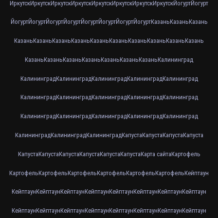
Иркутск
Иркутск
Иркутск
Иркутск
Иркутск
Иркутск
Иркутск
Иркутск
Йогурт
Йогурт
Йогурт
Йогурт
Йогурт
Йогурт
Йогурт
Йогурт
Йогурт
Йогурт
Казань
Казань
Казань
Казань
Казань
Казань
Казань
Казань
Казань
Казань
Казань
Казань
Казань
Казань
Казань
Казань
Казань
Казань
Казань
Казань
Калининград
Калининград
Калининград
Калининград
Калининград
Калининград
Калининград
Калининград
Калининград
Калининград
Калининград
Калининград
Калининград
Калининград
Калининград
Калининград
Калининград
Калининград
Калининград
Капуста
Капуста
Капуста
Капуста
Капуста
Капуста
Капуста
Капуста
Капуста
Капуста
Карта сайта
Картофель
Картофель
Картофель
Картофель
Картофель
Картофель
Картофель
Кейптаун
Кейптаун
Кейптаун
Кейптаун
Кейптаун
Кейптаун
Кейптаун
Кейптаун
Кейптаун
Кейптаун
Кейптаун
Кейптаун
Кейптаун
Кейптаун
Кейптаун
Кейптаун
Кейптаун