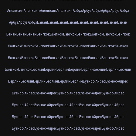
Апельсин
Апельсин
Апельсин
Апельсин
Арбуз
Арбуз
Арбуз
Арбуз
Арбуз
Арбуз
Арбуз
Арбуз
Арбуз
Банан
Банан
Банан
Банан
Банан
Банан
Банан
Банан
Банан
Банан
Банан
Банан
Бангкок
Бангкок
Бангкок
Бангкок
Бангкок
Бангкок
Бангкок
Бангкок
Бангкок
Бангкок
Бангкок
Бангкок
Бангкок
Бангкок
Бангкок
Бангкок
Бангкок
Бангкок
Бангкок
Бангкок
Бангкок
Бангкок
Бангкок
Бангкок
Бангкок
Бангкок
Бангкок
Берлин
Берлин
Берлин
Берлин
Берлин
Берлин
Берлин
Берлин
Берлин
Берлин
Берлин
Берлин
Берлин
Берлин
Буэнос-Айрес
Буэнос-Айрес
Буэнос-Айрес
Буэнос-Айрес
Буэнос-Айрес
Буэнос-Айрес
Буэнос-Айрес
Буэнос-Айрес
Буэнос-Айрес
Буэнос-Айрес
Буэнос-Айрес
Буэнос-Айрес
Буэнос-Айрес
Буэнос-Айрес
Буэнос-Айрес
Буэнос-Айрес
Буэнос-Айрес
Буэнос-Айрес
Буэнос-Айрес
Буэнос-Айрес
Буэнос-Айрес
Буэнос-Айрес