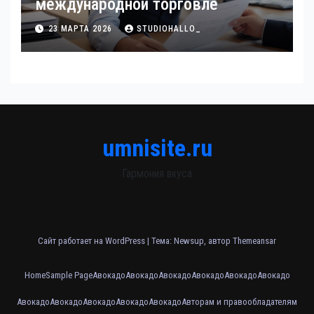
международной торговле
23 МАРТА 2026
STUDIOHALLO_
umnisite.ru
Гармония вкуса
Сайт работает на WordPress
|
Тема: Newsup, автор
Themeansar
Home
Sample Page
Авокадо
Авокадо
Авокадо
Авокадо
Авокадо
Авокадо
Авокадо
Авокадо
Авокадо
Авокадо
Авокадо
Авторам и правообладателям