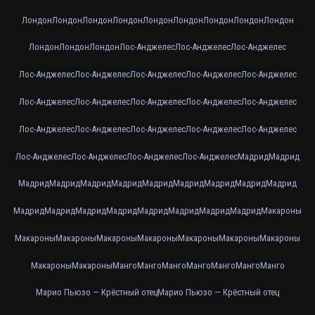
Лондон
Лондон
Лондон
Лондон
Лондон
Лондон
Лондон
Лондон
Лондон
Лондон
Лондон
Лондон
Лос-Анджелес
Лос-Анджелес
Лос-Анджелес
Лос-Анджелес
Лос-Анджелес
Лос-Анджелес
Лос-Анджелес
Лос-Анджелес
Лос-Анджелес
Лос-Анджелес
Лос-Анджелес
Лос-Анджелес
Лос-Анджелес
Лос-Анджелес
Лос-Анджелес
Лос-Анджелес
Лос-Анджелес
Лос-Анджелес
Лос-Анджелес
Лос-Анджелес
Лос-Анджелес
Лос-Анджелес
Мадрид
Мадрид
Мадрид
Мадрид
Мадрид
Мадрид
Мадрид
Мадрид
Мадрид
Мадрид
Мадрид
Мадрид
Мадрид
Мадрид
Мадрид
Мадрид
Мадрид
Мадрид
Мадрид
Макароны
Макароны
Макароны
Макароны
Макароны
Макароны
Макароны
Макароны
Макароны
Макароны
Манго
Манго
Манго
Манго
Манго
Манго
Манго
Марио Пьюзо — Крёстный отец
Марио Пьюзо — Крёстный отец