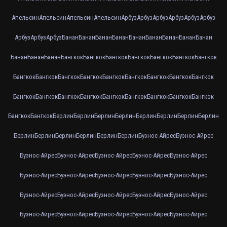
Апельсин
Апельсин
Апельсин
Апельсин
Арбуз
Арбуз
Арбуз
Арбуз
Арбуз
Арбуз
Арбуз
Арбуз
Арбуз
Банан
Банан
Банан
Банан
Банан
Банан
Банан
Банан
Банан
Банан
Банан
Банан
Бангкок
Бангкок
Бангкок
Бангкок
Бангкок
Бангкок
Бангкок
Бангкок
Бангкок
Бангкок
Бангкок
Бангкок
Бангкок
Бангкок
Бангкок
Бангкок
Бангкок
Бангкок
Бангкок
Бангкок
Бангкок
Бангкок
Бангкок
Бангкок
Бангкок
Бангкок
Бангкок
Берлин
Берлин
Берлин
Берлин
Берлин
Берлин
Берлин
Берлин
Берлин
Берлин
Берлин
Берлин
Берлин
Берлин
Буэнос-Айрес
Буэнос-Айрес
Буэнос-Айрес
Буэнос-Айрес
Буэнос-Айрес
Буэнос-Айрес
Буэнос-Айрес
Буэнос-Айрес
Буэнос-Айрес
Буэнос-Айрес
Буэнос-Айрес
Буэнос-Айрес
Буэнос-Айрес
Буэнос-Айрес
Буэнос-Айрес
Буэнос-Айрес
Буэнос-Айрес
Буэнос-Айрес
Буэнос-Айрес
Буэнос-Айрес
Буэнос-Айрес
Буэнос-Айрес