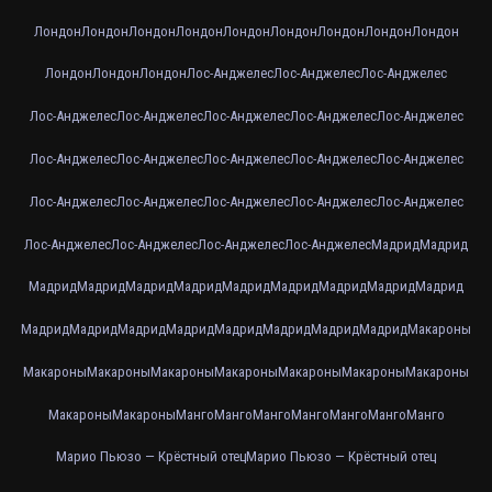
Лондон
Лондон
Лондон
Лондон
Лондон
Лондон
Лондон
Лондон
Лондон
Лондон
Лондон
Лондон
Лос-Анджелес
Лос-Анджелес
Лос-Анджелес
Лос-Анджелес
Лос-Анджелес
Лос-Анджелес
Лос-Анджелес
Лос-Анджелес
Лос-Анджелес
Лос-Анджелес
Лос-Анджелес
Лос-Анджелес
Лос-Анджелес
Лос-Анджелес
Лос-Анджелес
Лос-Анджелес
Лос-Анджелес
Лос-Анджелес
Лос-Анджелес
Лос-Анджелес
Лос-Анджелес
Лос-Анджелес
Мадрид
Мадрид
Мадрид
Мадрид
Мадрид
Мадрид
Мадрид
Мадрид
Мадрид
Мадрид
Мадрид
Мадрид
Мадрид
Мадрид
Мадрид
Мадрид
Мадрид
Мадрид
Мадрид
Макароны
Макароны
Макароны
Макароны
Макароны
Макароны
Макароны
Макароны
Макароны
Макароны
Манго
Манго
Манго
Манго
Манго
Манго
Манго
Марио Пьюзо — Крёстный отец
Марио Пьюзо — Крёстный отец