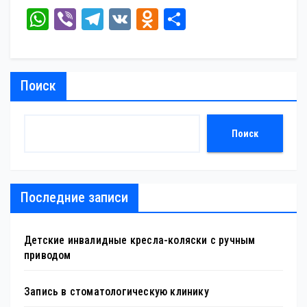
W
Vi
Te
V
O
От
ha
be
le
K
dn
пр
ts
r
gr
ok
ав
A
a
la
ит
Поиск
pp
m
ss
ь
ni
Поиск
ki
Последние записи
Детские инвалидные кресла-коляски с ручным
приводом
Запись в стоматологическую клинику