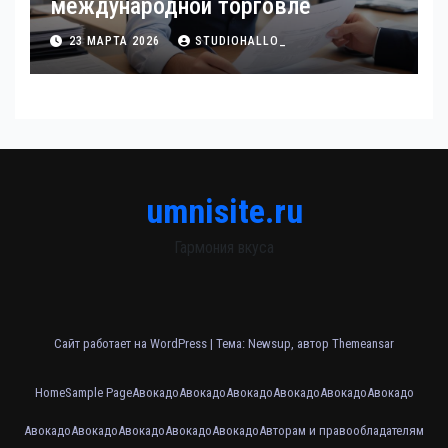
международной торговле
23 МАРТА 2026
STUDIOHALLO_
umnisite.ru
Гармония вкуса
Сайт работает на WordPress
|
Тема: Newsup, автор
Themeansar
Home
Sample Page
Авокадо
Авокадо
Авокадо
Авокадо
Авокадо
Авокадо
Авокадо
Авокадо
Авокадо
Авокадо
Авокадо
Авторам и правообладателям