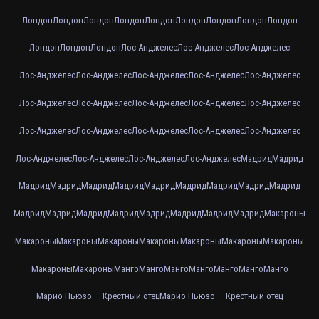
Лондон
Лондон
Лондон
Лондон
Лондон
Лондон
Лондон
Лондон
Лондон
Лондон
Лондон
Лондон
Лос-Анджелес
Лос-Анджелес
Лос-Анджелес
Лос-Анджелес
Лос-Анджелес
Лос-Анджелес
Лос-Анджелес
Лос-Анджелес
Лос-Анджелес
Лос-Анджелес
Лос-Анджелес
Лос-Анджелес
Лос-Анджелес
Лос-Анджелес
Лос-Анджелес
Лос-Анджелес
Лос-Анджелес
Лос-Анджелес
Лос-Анджелес
Лос-Анджелес
Лос-Анджелес
Лос-Анджелес
Мадрид
Мадрид
Мадрид
Мадрид
Мадрид
Мадрид
Мадрид
Мадрид
Мадрид
Мадрид
Мадрид
Мадрид
Мадрид
Мадрид
Мадрид
Мадрид
Мадрид
Мадрид
Мадрид
Макароны
Макароны
Макароны
Макароны
Макароны
Макароны
Макароны
Макароны
Макароны
Макароны
Манго
Манго
Манго
Манго
Манго
Манго
Манго
Марио Пьюзо — Крёстный отец
Марио Пьюзо — Крёстный отец