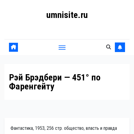
Перейти
umnisite.ru
к
содержанию
Гармония вкуса
Рэй Брэдбери — 451° по
Фаренгейту
Фантастика, 1953, 256 стр. общество, власть и правда