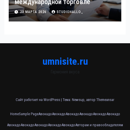
международной торговле
23 МАРТА 2026
STUDIOHALLO_
umnisite.ru
Гармония вкуса
Сайт работает на WordPress
|
Тема: Newsup, автор
Themeansar
Home
Sample Page
Авокадо
Авокадо
Авокадо
Авокадо
Авокадо
Авокадо
Авокадо
Авокадо
Авокадо
Авокадо
Авокадо
Авторам и правообладателям