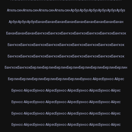
Апельсин
Апельсин
Апельсин
Апельсин
Арбуз
Арбуз
Арбуз
Арбуз
Арбуз
Арбуз
Арбуз
Арбуз
Арбуз
Банан
Банан
Банан
Банан
Банан
Банан
Банан
Банан
Банан
Банан
Банан
Банан
Бангкок
Бангкок
Бангкок
Бангкок
Бангкок
Бангкок
Бангкок
Бангкок
Бангкок
Бангкок
Бангкок
Бангкок
Бангкок
Бангкок
Бангкок
Бангкок
Бангкок
Бангкок
Бангкок
Бангкок
Бангкок
Бангкок
Бангкок
Бангкок
Бангкок
Бангкок
Бангкок
Берлин
Берлин
Берлин
Берлин
Берлин
Берлин
Берлин
Берлин
Берлин
Берлин
Берлин
Берлин
Берлин
Берлин
Буэнос-Айрес
Буэнос-Айрес
Буэнос-Айрес
Буэнос-Айрес
Буэнос-Айрес
Буэнос-Айрес
Буэнос-Айрес
Буэнос-Айрес
Буэнос-Айрес
Буэнос-Айрес
Буэнос-Айрес
Буэнос-Айрес
Буэнос-Айрес
Буэнос-Айрес
Буэнос-Айрес
Буэнос-Айрес
Буэнос-Айрес
Буэнос-Айрес
Буэнос-Айрес
Буэнос-Айрес
Буэнос-Айрес
Буэнос-Айрес