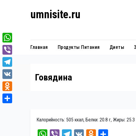
Перейти
umnisite.ru
к
содержанию
Гармония вкуса
W
Главная
Продукты Питания
Диеты
h
V
a
i
T
Говядина
t
b
e
V
s
e
l
K
A
O
r
e
p
d
О
g
p
n
т
Калорийность: 505 ккал, Белки: 20.8 г, Жиры: 25.3 
r
o
п
a
W
Vi
Te
V
O
От
k