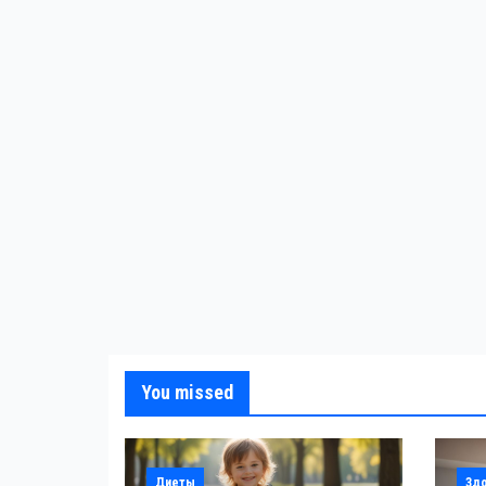
You missed
Диеты
Зд