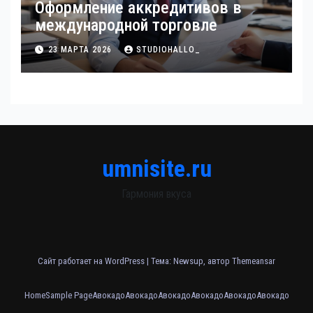
Оформление аккредитивов в
международной торговле
23 МАРТА 2026
STUDIOHALLO_
umnisite.ru
Гармония вкуса
Сайт работает на WordPress
|
Тема: Newsup, автор
Themeansar
Home
Sample Page
Авокадо
Авокадо
Авокадо
Авокадо
Авокадо
Авокадо