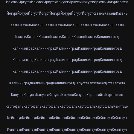
Иркутск
Иркутск
Иркутск
Иркутск
Иркутск
Иркутск
Иркутск
Иркутск
Йогурт
Йогурт
Йогурт
Йогурт
Йогурт
Йогурт
Йогурт
Йогурт
Йогурт
Йогурт
Казань
Казань
Казань
Казань
Казань
Казань
Казань
Казань
Казань
Казань
Казань
Казань
Казань
Казань
Казань
Казань
Казань
Казань
Казань
Казань
Калининград
Калининград
Калининград
Калининград
Калининград
Калининград
Калининград
Калининград
Калининград
Калининград
Калининград
Калининград
Калининград
Калининград
Калининград
Калининград
Калининград
Калининград
Калининград
Капуста
Капуста
Капуста
Капуста
Капуста
Капуста
Капуста
Капуста
Капуста
Капуста
Карта сайта
Картофель
Картофель
Картофель
Картофель
Картофель
Картофель
Картофель
Кейптаун
Кейптаун
Кейптаун
Кейптаун
Кейптаун
Кейптаун
Кейптаун
Кейптаун
Кейптаун
Кейптаун
Кейптаун
Кейптаун
Кейптаун
Кейптаун
Кейптаун
Кейптаун
Кейптаун