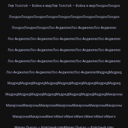
Лев Толстой — Война и мир
Лев Толстой — Война и мир
Лондон
Лондон
Лондон
Лондон
Лондон
Лондон
Лондон
Лондон
Лондон
Лондон
Лондон
Лондон
Лондон
Лондон
Лос-Анджелес
Лос-Анджелес
Лос-Анджелес
Лос-Анджелес
Лос-Анджелес
Лос-Анджелес
Лос-Анджелес
Лос-Анджелес
Лос-Анджелес
Лос-Анджелес
Лос-Анджелес
Лос-Анджелес
Лос-Анджелес
Лос-Анджелес
Лос-Анджелес
Лос-Анджелес
Лос-Анджелес
Лос-Анджелес
Лос-Анджелес
Лос-Анджелес
Лос-Анджелес
Лос-Анджелес
Мадрид
Мадрид
Мадрид
Мадрид
Мадрид
Мадрид
Мадрид
Мадрид
Мадрид
Мадрид
Мадрид
Мадрид
Мадрид
Мадрид
Мадрид
Мадрид
Мадрид
Мадрид
Мадрид
Макароны
Макароны
Макароны
Макароны
Макароны
Макароны
Макароны
Макароны
Макароны
Макароны
Манго
Манго
Манго
Манго
Манго
Манго
Манго
Марио Пьюзо — Крёстный отец
Марио Пьюзо — Крёстный отец