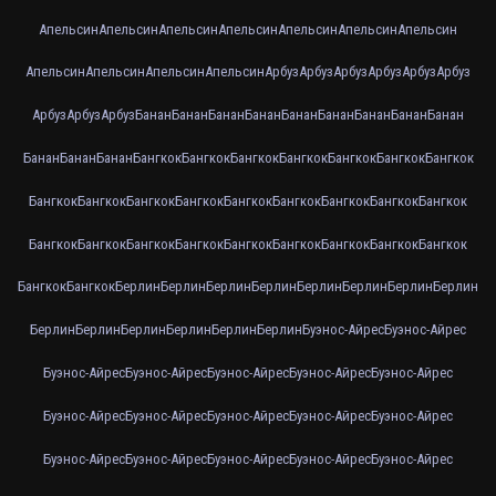
Апельсин
Апельсин
Апельсин
Апельсин
Апельсин
Апельсин
Апельсин
Апельсин
Апельсин
Апельсин
Апельсин
Арбуз
Арбуз
Арбуз
Арбуз
Арбуз
Арбуз
Арбуз
Арбуз
Арбуз
Банан
Банан
Банан
Банан
Банан
Банан
Банан
Банан
Банан
Банан
Банан
Банан
Бангкок
Бангкок
Бангкок
Бангкок
Бангкок
Бангкок
Бангкок
Бангкок
Бангкок
Бангкок
Бангкок
Бангкок
Бангкок
Бангкок
Бангкок
Бангкок
Бангкок
Бангкок
Бангкок
Бангкок
Бангкок
Бангкок
Бангкок
Бангкок
Бангкок
Бангкок
Бангкок
Берлин
Берлин
Берлин
Берлин
Берлин
Берлин
Берлин
Берлин
Берлин
Берлин
Берлин
Берлин
Берлин
Берлин
Буэнос-Айрес
Буэнос-Айрес
Буэнос-Айрес
Буэнос-Айрес
Буэнос-Айрес
Буэнос-Айрес
Буэнос-Айрес
Буэнос-Айрес
Буэнос-Айрес
Буэнос-Айрес
Буэнос-Айрес
Буэнос-Айрес
Буэнос-Айрес
Буэнос-Айрес
Буэнос-Айрес
Буэнос-Айрес
Буэнос-Айрес