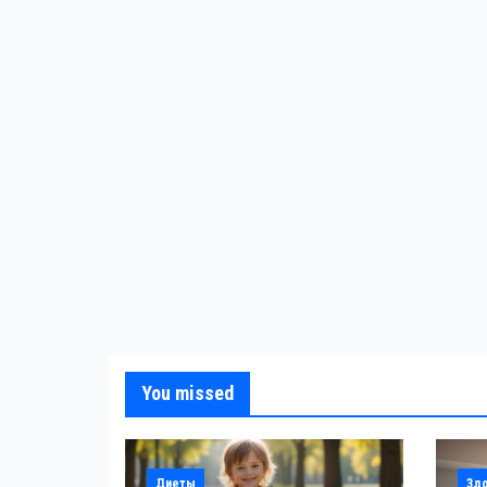
You missed
Диеты
Зд