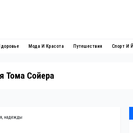
Здоровье
Мода И Красота
Путешествия
Спорт И 
я Тома Сойера
ия, надежды