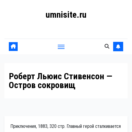
Перейти
umnisite.ru
к
содержанию
Гармония вкуса
Роберт Льюис Стивенсон —
Остров сокровищ
Приключения, 1883, 320 стр. Главный герой сталкивается