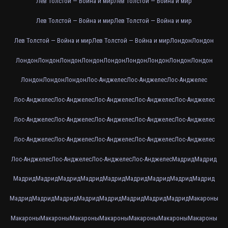
Лев Толстой — Война и мир
Лев Толстой — Война и мир
Лев Толстой — Война и мир
Лев Толстой — Война и мир
Лев Толстой — Война и мир
Лев Толстой — Война и мир
Лондон
Лондон
Лондон
Лондон
Лондон
Лондон
Лондон
Лондон
Лондон
Лондон
Лондон
Лондон
Лондон
Лондон
Лос-Анджелес
Лос-Анджелес
Лос-Анджелес
Лос-Анджелес
Лос-Анджелес
Лос-Анджелес
Лос-Анджелес
Лос-Анджелес
Лос-Анджелес
Лос-Анджелес
Лос-Анджелес
Лос-Анджелес
Лос-Анджелес
Лос-Анджелес
Лос-Анджелес
Лос-Анджелес
Лос-Анджелес
Лос-Анджелес
Лос-Анджелес
Лос-Анджелес
Лос-Анджелес
Лос-Анджелес
Мадрид
Мадрид
Мадрид
Мадрид
Мадрид
Мадрид
Мадрид
Мадрид
Мадрид
Мадрид
Мадрид
Мадрид
Мадрид
Мадрид
Мадрид
Мадрид
Мадрид
Мадрид
Мадрид
Макароны
Макароны
Макароны
Макароны
Макароны
Макароны
Макароны
Макароны