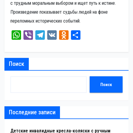
с трудным моральным выбором и ищет путь к истине.
Произведение показывает судьбы людей на фоне
переломных исторических событий.
W
Vi
Te
V
O
От
ha
be
le
K
dn
пр
ts
r
gr
ok
ав
A
a
la
ит
Поиск
pp
m
ss
ь
ni
Поиск
ki
Последние записи
Детские инвалидные кресла-коляски с ручным