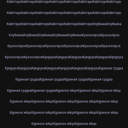
Кейптаун
Кейптаун
Кейптаун
Кейптаун
Кейптаун
Кейптаун
Кейптаун
Кейптаун
Кейптаун
Кейптаун
Кейптаун
Кейптаун
Кейптаун
Кейптаун
Кейптаун
Кейптаун
Кейптаун
Кейптаун
Кейптаун
Кейптаун
Кейптаун
Кейптаун
Клубника
Клубника
Клубника
Клубника
Клубника
Клубника
Клубника
Красноярск
Красноярск
Красноярск
Красноярск
Красноярск
Красноярск
Красноярск
Красноярск
Красноярск
Красноярск
Кукуруза
Кукуруза
Кукуруза
Кукуруза
Кукуруза
Кукуруза
Кукуруза
Кукуруза
Кукуруза
Кукуруза
Кукуруза
Кукуруза
Кукуруза
Куриная грудка
Куриная грудка
Куриная грудка
Куриная грудка
Куриная грудка
Куриная грудка
Куриная грудка
Куриное яйцо
Куриное яйцо
Куриное яйцо
Куриное яйцо
Куриное яйцо
Куриное яйцо
Куриное яйцо
Куриное яйцо
Куриное яйцо
Куриное яйцо
Куриное яйцо
Куриное яйцо
Куриное яйцо
Куриное яйцо
Куриное яйцо
Куриное яйцо