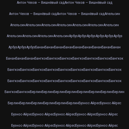
Антон Чехов — Вишнёвый сад
Антон Чехов — Вишнёвый сад
Антон Чехов — Вишнёвый сад
Антон Чехов — Вишнёвый сад
Апельсин
Апельсин
Апельсин
Апельсин
Апельсин
Апельсин
Апельсин
Апельсин
Апельсин
Апельсин
Апельсин
Апельсин
Арбуз
Арбуз
Арбуз
Арбуз
Арбуз
Арбуз
Арбуз
Арбуз
Арбуз
Банан
Банан
Банан
Банан
Банан
Банан
Банан
Банан
Банан
Банан
Банан
Банан
Бангкок
Бангкок
Бангкок
Бангкок
Бангкок
Бангкок
Бангкок
Бангкок
Бангкок
Бангкок
Бангкок
Бангкок
Бангкок
Бангкок
Бангкок
Бангкок
Бангкок
Бангкок
Бангкок
Бангкок
Бангкок
Бангкок
Бангкок
Бангкок
Бангкок
Бангкок
Бангкок
Берлин
Берлин
Берлин
Берлин
Берлин
Берлин
Берлин
Берлин
Берлин
Берлин
Берлин
Берлин
Берлин
Берлин
Буэнос-Айрес
Буэнос-Айрес
Буэнос-Айрес
Буэнос-Айрес
Буэнос-Айрес
Буэнос-Айрес
Буэнос-Айрес
Буэнос-Айрес
Буэнос-Айрес
Буэнос-Айрес
Буэнос-Айрес
Буэнос-Айрес