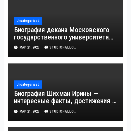
Uncategorised
Биография декана Московского
государственного университета
Андрея Сидорова — от студента
МАР 21, 2023
STUDIOHALLO_
до руководителя
Uncategorised
Биография Шихман Ирины —
интересные факты, достижения и
путь к успеху
МАР 21, 2023
STUDIOHALLO_