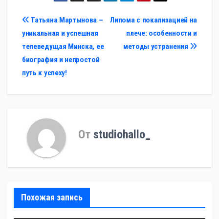
Навигация
Татьяна Мартынова –
Липома с локализацией на
уникальная и успешная
плече: особенности и
по
телеведущая Минска, ее
методы устранения
записям
биография и непростой
путь к успеху!
От
studiohallo_
Похожая запись