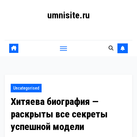
Перейти
umnisite.ru
к
содержанию
Гармония вкуса
Uncategorised
Хитяева биография —
раскрыты все секреты
успешной модели